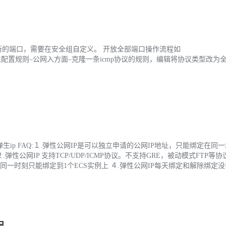
放新的端口，需要在安全组自定义。 开放全部端口操作流程如
rityGroup/region/ 点配置规则–公网入方面–克隆一条icmp协议的规则，编辑将协议类型改
生ip FAQ:１.弹性公网IP是可以独立申请的公网IP地址，只能绑定在同
公网IP 支持TCP/UDP/ICMP协议。不支持GRE，被动模式FTP等协议
P同一时刻只能绑定到1个ECS实例上 ４.弹性公网IP每天绑定和解除绑定