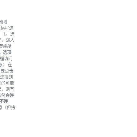
陆地域
n 远程连
：
1、
选
，输入
面连接
击
选项
远程访问
； 在
需要点击
连接到
息的可能
求，则有
仍然会连
不连
息（但拷