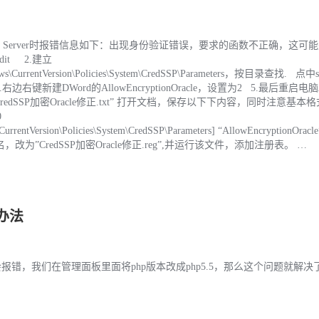
indow Server时报错信息如下：出现身份验证错误，要求的函数不正确，这可
dit 2.建立
CurrentVersion\Policies\System\CredSSP\Parameters，按目录查找. 点中
rs 4.右边右键新建DWord的AllowEncryptionOracle，设置为2 5.最后重启
edSSP加密Oracle修正.txt” 打开文档，保存以下下内容，同时注意基本
0
ntVersion\Policies\System\CredSSP\Parameters] “AllowEncryptionOracle
xt”后缀名，改为”CredSSP加密Oracle修正.reg”,并运行该文件，添加注册表。 …
决办法
ss会报错，我们在管理面板里面将php版本改成php5.5，那么这个问题就解决了