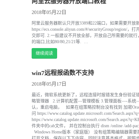
阿里云服务器开放端口教程
2018年05月22日
阿里云服务器默认只开放3389和22端口，如果需要开
https://ecs.console.aliyun.com/#/securit
交即可. 2.一般建议不开放全部，开放自己所需要的就行
的端口,比如80/80,21/21等. …
继续阅读
win7远程报函数不支持
2018年05月17日
最近，微软系统更新了，远程连接时报错发生身份验证错误，要
略管理器 2.计算机配置—管理模板 3.管理面板—-系统
认，重启电脑， 如果在组策略控制台没有找到 加密Orac
问 https://www.catalog.update.microsoft.com/S
https://www.catalog.update.microsoft.com/
件夹中的cab文件， 并在控制台执行 dism /online /add-pac
Windows Home版本（家庭版） 没有组策略编辑器需要那个
打开文档，保存以下下内容，同时注意基本格式，按照步骤表格式进行保存 W