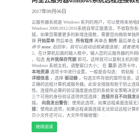
阿里云服务器windows系统远程连接教
2017年09月06日
云服务器系统是 Windows 系列的用户，可以使用本地电
Windows 2008/2012/2016系统自带正版激活，不收取你系
接，如果您需要更多的新增连接数，需要您向微软单独购
择
开始菜单
然后单击
所有程序
再单击
附件
最后单击
命令
mstsc
后回车，就可以启动远程桌面连接；或者使用快捷
2、在计算机后面的输入框中，输入您的云服务器的外网
，勾选
允许我保存凭据
即可。这样就可以复制主机的密
Windows 系统主机，调整窗口大小； 在
显示
选项卡中
本地资源
选项卡中进行设置，一般是会勾选： 剪贴板（
详细信息
，选择
驱动器
，勾选文件存放的盘符信息，
正确的远程计算机或服务器。此安全措施有助于防止连
性。连接所必需的验证强度是由您的系统安全策略决定
三个可用的身份验证选项供您选择：
连接并且不向我发
接。
向我发出警告：
使用此选项，如果远程桌面连接无
接：
使用此选项，如果远程桌面连接无法验证远程计算
贝小文件还可以，大文件传输很慢） …
继续阅读