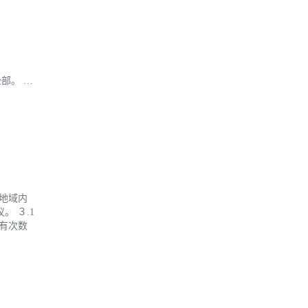
为全部。 …
一地域内
。 ３.1
没有次数