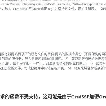
ntVersion\Policies\System\CredSSP\Parameters] “AllowEncryptionOracle
txt”后缀名，改为”CredSSP加密Oracle修正.reg”,并运行该文件，添加注册表。
要是服务器网站目录下的所有文件的备份 网站的数据库备份（不同架构的网
）上传网站文件到新的服务器，导入数据库到新的数据库。 3） 获取新服务器的数据
nfig的，每个程序都不一样），改成新服务器数据库的信息。 4） 如果
别是模板文件，修改数据库中的域名相关表。 5） 将原来域名解析到新
求的函数不受支持，这可能是由于CredSSP加密Ora