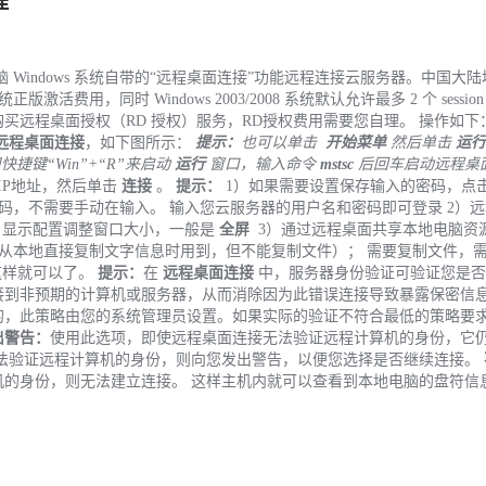
程
脑 Windows 系统自带的“远程桌面连接”功能远程连接云服务器。中国大
统正版激活费用，同时 Windows 2003/2008 系统默认允许最多 2 个 sessio
买远程桌面授权（RD 授权）服务，RD授权费用需要您自理。 操作如下
远程桌面连接
，如下图所示：
提示：
也可以单击
开始菜单
然后单击
运行
键“Win”+“R”来启动
运行
窗口，输入命令
mstsc
后回车启动远程桌
IP地址，然后单击
连接
。
提示：
1）如果需要设置保存输入的密码，点
码，不需要手动在输入。 输入您云服务器的用户名和密码即可登录 2）
，显示配置调整窗口大小，一般是
全屏
3）通过远程桌面共享本地电脑资源
从本地直接复制文字信息时用到，但不能复制文件）； 需要复制文件，
这样就可以了。
提示：
在
远程桌面连接
中，服务器身份验证可验证您是否
接到非预期的计算机或服务器，从而消除因为此错误连接导致暴露保密信
的，此策略由您的系统管理员设置。如果实际的验证不符合最低的策略要
出警告：
使用此选项，即使远程桌面连接无法验证远程计算机的身份，它
法验证远程计算机的身份，则向您发出警告，以便您选择是否继续连接。
机的身份，则无法建立连接。 这样主机内就可以查看到本地电脑的盘符信