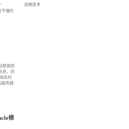
运维技术
”
 如有不懂的
站数据库
库信息，到
换域名的
的服务器
cle修