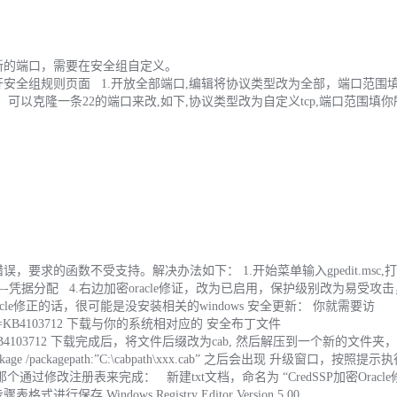
放新的端口，需要在安全组自定义。
yGroup/region/，打开安全组规则页面 1.开放全部端口,编辑将协议类型改为全部，端口范围填-
，可以克隆一条22的端口来改,如下,协议类型改为自定义tcp,端口范围填
求的函数不受支持。解决办法如下： 1.开始菜单输入gpedit.msc,
—-凭据分配 4.右边加密oracle修证，改为已启用，保护级别改为易受攻
le修正的话，很可能是没安装相关的windows 安全更新： 你就需要访
earch.aspx?q=KB4103712 下载与你的系统相对应的 安全布丁文件
Search.aspx?q=KB4103712 下载完成后，将文件后缀改为cab, 然后解压到一个新的文件
kage /packagepath:”C:\cabpath\xxx.cab” 之后会出现 升级窗口，按照
通过修改注册表来完成： 新建txt文档，命名为 “CredSSP加密Oracle修正
indows Registry Editor Version 5.00