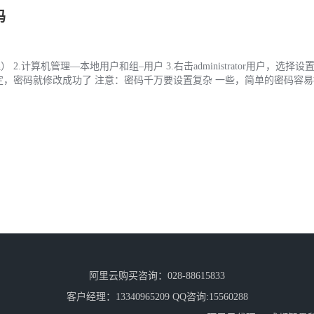
码
计算机管理—本地用户和组–用户 3.右击administrator用户，选择设置密
定，密码就修改成功了 注意：密码千万要设置复杂 一些，简单的密码容
阿里云购买咨询：028-88615833
客户经理：13340965209 QQ咨询:15560288