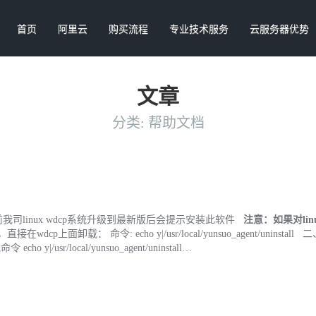
首页
阿里云
购买流程
专业技术服务
云服务器优势
文章
分类:
帮助文档
linux wdcp系统升级到最新版后会提示安装此软件
注意：如果对lin
wdcp上面卸载： 命令: echo y|/usr/local/yunsuo_agent/uninstall 
/usr/local/yunsuo_agent/uninstall…