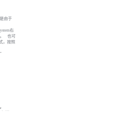
能是由于
system右
电脑。 也可
格式，按照
”
. …