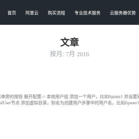
首页
阿里云
购买流程
专业技术服务
云服务器优势
文章
按月:
7月 2016
的按钮 展开配置-> 本地用户组 添加一个用户，比如ftpuser1 并设置
ocalUser节点 添加虚拟目录，别名为创建用户步骤中的用户名，比如ftpuser1