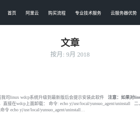
首页
阿里云
购买流程
专业技术服务
云服务器优势
文章
按月:
9月 2018
linux wdcp系统升级到最新版后会提示安装此软件
注意：如果对lin
wdcp上面卸载： 命令: echo y|/usr/local/yunsuo_agent/uninstall 
/usr/local/yunsuo_agent/uninstall…